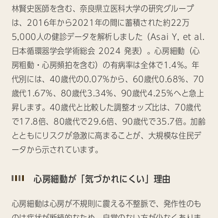
林賢史医師を含む、奈良県立医科大学の研究グループ
は、2016年から2021年の間に蓄積された約22万
5,000人の健診データを解析しました（Asai Y, et al.
日本循環器学会学術総会 2024 発表）。心房細動（心
房粗動・心房頻拍を含む）の有病率は全体で1.4%。年
代別には、40歳代の0.07%から、60歳代0.68%、70
歳代1.67%、80歳代3.34%、90歳代4.25%へと急上
昇します。40歳代と比較した調整オッズ比は、70歳代
で17.8倍、80歳代で29.6倍、90歳代で35.7倍。加齢
とともにリスクが急激に高まることが、大規模な住民デ
ータから示されています。
心房細動が「気づかれにくい」理由
心房細動は心房が不規則に震える不整脈で、発作性のも
のは症状が断続的なため、自覚のない方が少なくありま