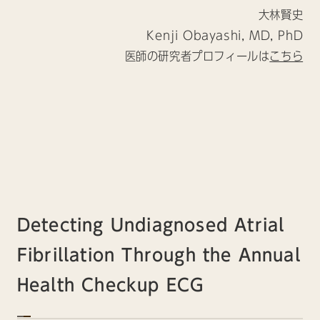
大林賢史
Kenji Obayashi, MD, PhD
医師の研究者プロフィールは
こちら
Detecting Undiagnosed Atrial
Fibrillation Through the Annual
Health Checkup ECG