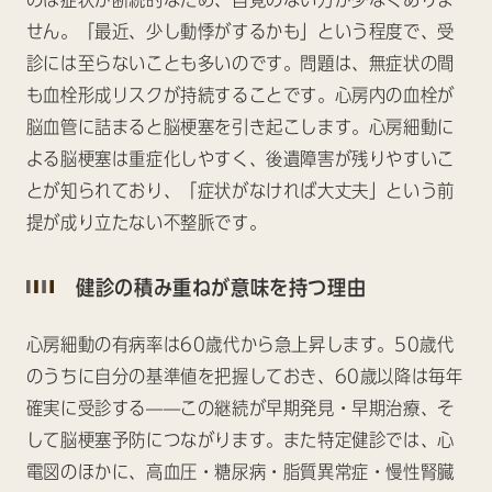
せん。「最近、少し動悸がするかも」という程度で、受
診には至らないことも多いのです。問題は、無症状の間
も血栓形成リスクが持続することです。心房内の血栓が
脳血管に詰まると脳梗塞を引き起こします。心房細動に
よる脳梗塞は重症化しやすく、後遺障害が残りやすいこ
とが知られており、「症状がなければ大丈夫」という前
提が成り立たない不整脈です。
健診の積み重ねが意味を持つ理由
心房細動の有病率は60歳代から急上昇します。50歳代
のうちに自分の基準値を把握しておき、60歳以降は毎年
確実に受診する——この継続が早期発見・早期治療、そ
して脳梗塞予防につながります。また特定健診では、心
電図のほかに、高血圧・糖尿病・脂質異常症・慢性腎臓