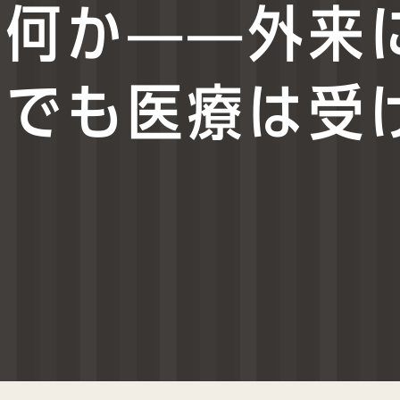
は何か——外来
宅でも医療は受