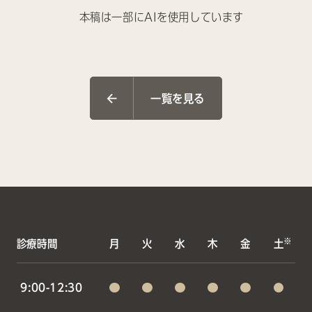
本稿は一部にAIを使用しています
一覧を見る
※
診療時間
月
火
水
木
金
土
9:00-12:30